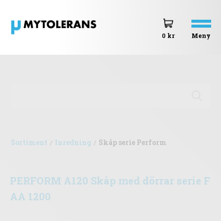
Meny
0 kr
Sortiment
Inredning
Skåp serie Perform
/
/
PERFORM A120 Skåp med dörrar serie F
AA 1200