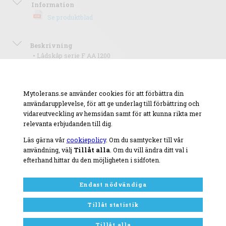
Information
Se produktblad
Beskrivning
• Lådskåp serie F AA 1200
• Dimensioner: L = 1023mm D = 555mm
• Finns att få i andra färger
• Finns att få i flera utföranden
Mytolerans.se använder cookies för att förbättra din
• Kontakta oss gärna för mer information!
användarupplevelse, för att ge underlag till förbättring och
vidareutveckling av hemsidan samt för att kunna rikta mer
relevanta erbjudanden till dig.
Läs gärna vår
cookiepolicy
. Om du samtycker till vår
användning, välj
Tillåt alla
. Om du vill ändra ditt val i
efterhand hittar du den möjligheten i sidfoten.
Endast nödvändiga
Tillåt statistik
Tillåt alla