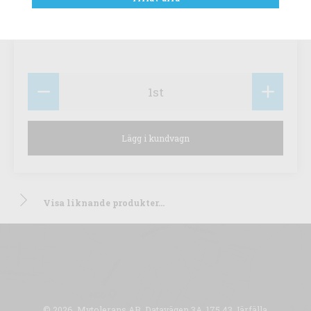
1
st
Lägg i kundvagn
Visa liknande produkter...
© 2026, Mytolerans AB. Datavägen 3A, 175 43 Järfälla