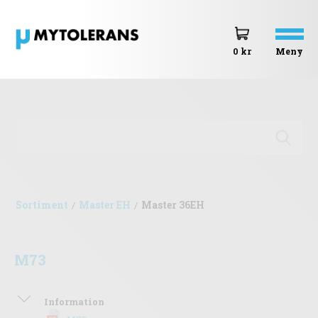
Meny
0 kr
Sortiment
Master EH
Master 36EH
/
/
M73
Information