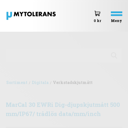
Meny
0 kr
Sortiment
Digitala
Verkstadskjutmått
/
/
MarCal 30 EWRi Dig-djupskjutmått 500
mm/IP67/ trådlös data/mm/inch