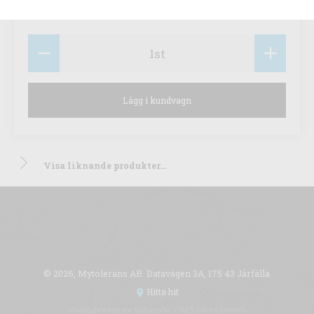
Artnr:
114159400
1
st
Lägg i kundvagn
Visa liknande produkter...
© 2026, Mytolerans AB. Datavägen 3A, 175 43 Järfälla
Hitta hit
Webbdesign av
Sphinxly
. CMS by
easyweb