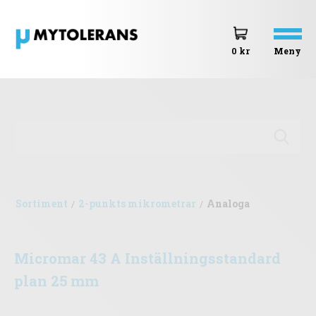
Meny
0 kr
Sortiment
2-punkts mikrometrar
Analoga
/
/
Micromar 43 A Inställningsstandard
plan 25 mm