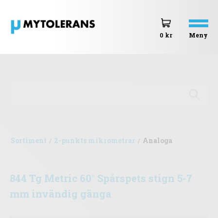
Meny
0 kr
Sortiment
2-punkts mikrometrar
Analoga
/
/
844 Tg Metric 60° Spårspets stign 5-7
mm invändig gänga