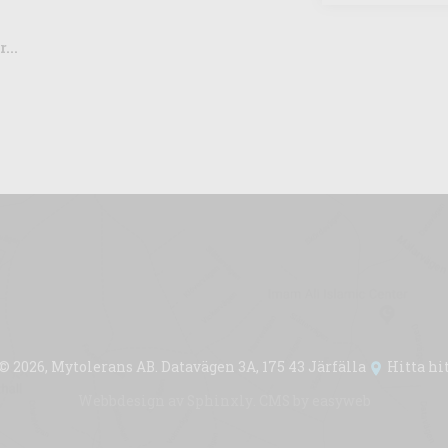
...
© 2026, Mytolerans AB. Datavägen 3A, 175 43 Järfälla
Hitta hi
Webbdesign av
Sphinxly
. CMS by
easyweb