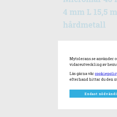
4 mm L 15,5 
hårdmetall
Mytolerans.se använder coo
vidareutveckling av hems
Läs gärna vår
cookiepolic
efterhand hittar du den m
Endast nödvänd