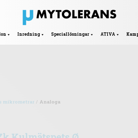
don
Inredning
Speciallösningar
ATIVA
Kamp
s mikrometrar
Analoga
/
Zk Kulmätspets Ø