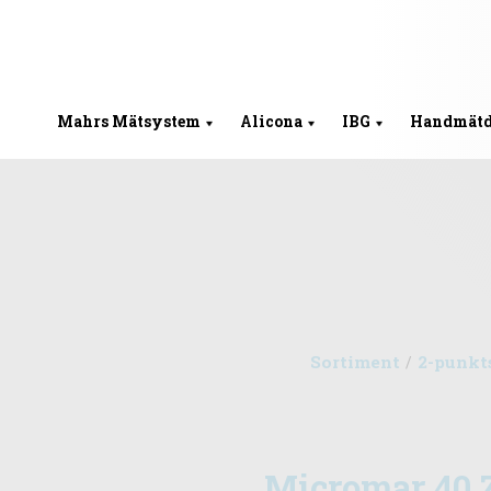
Mahrs Mätsystem
Alicona
IBG
Handmät
Sortiment
2-punkt
/
Micromar 40 