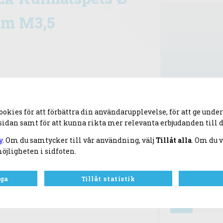
mm M3,5
kies för att förbättra din användarupplevelse, för att ge underl
idan samt för att kunna rikta mer relevanta erbjudanden till d
y
. Om du samtycker till vår användning, välj
Tillåt alla
. Om du v
öjligheten i sidfoten.
Artnr:
114170559
iga
Tillåt statistik
1
st