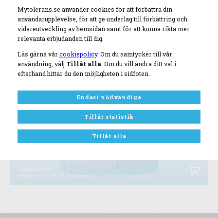
Mytolerans.se använder cookies för att förbättra din
användarupplevelse, för att ge underlag till förbättring och
vidareutveckling av hemsidan samt för att kunna rikta mer
relevanta erbjudanden till dig.
info (2)
Läs gärna vår
cookiepolicy
. Om du samtycker till vår
Högupplöst och automatisk mätning av mikrostrukturerade ytegenskaper
användning, välj
Tillåt alla
. Om du vill ändra ditt val i
efterhand hittar du den möjligheten i sidfoten.
Endast nödvändiga
Tillåt statistik
Tillåt alla
Turbine Cobot
Högupplöst och automatisk mätning av mikrostrukturerade ytegenskaper