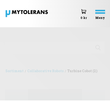
Meny
0 kr
Sortiment
Collaborative Robots
Turbine Cobot (2)
/
/